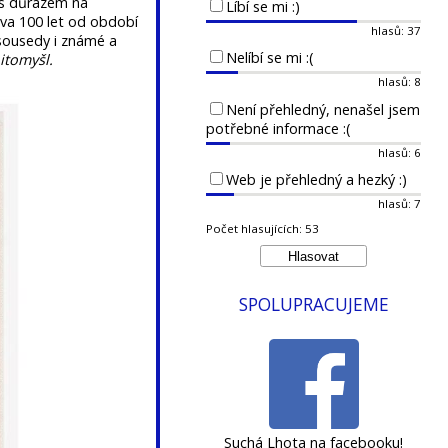
 s důrazem na
Líbí se mi :)
va 100 let od období
hlasů: 37
 sousedy i známé a
Nelíbí se mi :(
itomyšl.
hlasů: 8
Není přehledný, nenašel jsem
potřebné informace :(
hlasů: 6
Web je přehledný a hezký :)
hlasů: 7
Počet hlasujících: 53
SPOLUPRACUJEME
Suchá Lhota na facebooku!