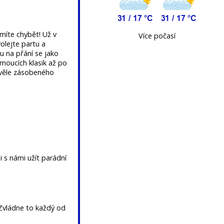
smíte chybět! Už v
Více počasí
olejte partu a
u na přání se jako
rnoucích klasik až po
skvěle zásobeného
i s námi užít parádní
 Zvládne to každý od