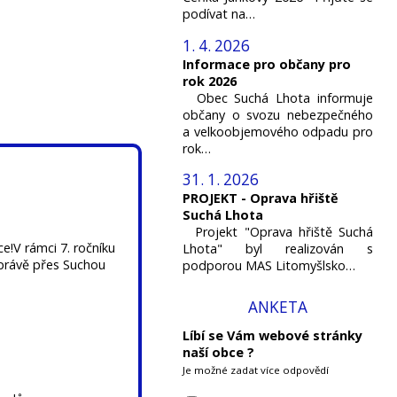
podívat na…
1. 4. 2026
Informace pro občany pro
rok 2026
Obec Suchá Lhota informuje
občany o svozu nebezpečného
a velkoobjemového odpadu pro
rok…
31. 1. 2026
PROJEKT - Oprava hřiště
Suchá Lhota
Projekt "Oprava hřiště Suchá
e!V rámci 7. ročníku
Lhota" byl realizován s
 právě přes Suchou
podporou MAS Litomyšlsko…
ANKETA
Líbí se Vám webové stránky
naší obce ?
Je možné zadat více odpovědí