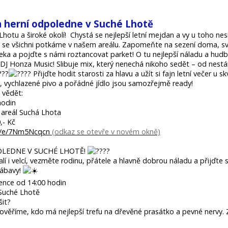
a herní odpoledne v Suché Lhotě
hotu a široké okolí! Chystá se nejlepší letní mejdan a vy u toho ne
 se všichni potkáme v našem areálu. Zapomeňte na sezení doma, sv
aleka a pojďte s námi roztancovat parket!
O tu nejlepší náladu a hudb
 DJ Honza Music! Slibuje mix, který nenechá nikoho sedět – od nestá
Přijďte hodit starosti za hlavu a užít si fajn letní večer u 
y, vychlazené pivo a pořádné jídlo jsou samozřejmě ready!
 vědět:
hodin
 areál Suchá Lhota
,- Kč
me/e/7Nm5Ncqcn
LEDNE V SUCHÉ LHOTĚ!
alí i velcí, vezměte rodinu, přátele a hlavně dobrou náladu a přijďte s
zábavy!
ence od 14:00 hodin
 Suché Lhotě
it?
rověříme, kdo má nejlepší trefu na dřevěné prasátko a pevné nervy.