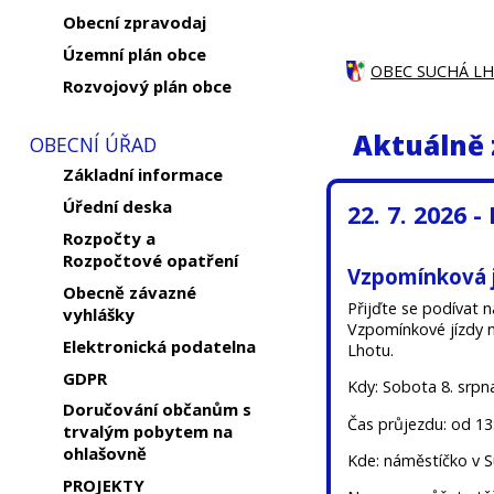
Obecní zpravodaj
Územní plán obce
OBEC SUCHÁ L
Rozvojový plán obce
Aktuálně 
OBECNÍ ÚŘAD
Základní informace
Úřední deska
22. 7. 2026 -
Rozpočty a
Rozpočtové opatření
Vzpomínková j
Obecně závazné
Přijďte se podívat n
vyhlášky
Vzpomínkové jízdy n
Elektronická podatelna
Lhotu.
GDPR
Kdy: Sobota 8. srpn
Doručování občanům s
Čas průjezdu: od 13
trvalým pobytem na
ohlašovně
Kde: náměstíčko v 
PROJEKTY