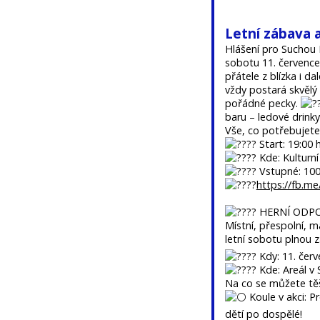
Letní zábava 
Hlášení pro Suchou L
sobotu 11. července
přátele z blízka i d
vždy postará skvělý
pořádné pecky.
baru – ledové drink
Vše, co potřebujete
Start: 19:00 
Kde: Kulturní
Vstupné: 100
https://fb.
HERNÍ ODPO
Místní, přespolní, m
letní sobotu plnou 
Kdy: 11. červ
Kde: Areál v
Na co se můžete těš
Koule v akci: P
dětí po dospělé!