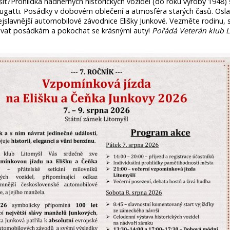
it?Prohlídka nádherných historických vozidel (do roku výroby 1948)
ugatti. Posádky v dobovém oblečení a atmosféra starých časů. Osla
nejslavnější automobilové závodnice Elišky Junkové. Vezměte rodinu,
amávat posádkám a pokochat se krásnými auty!
Pořádá Veterán klub L