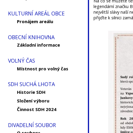
Na co se můžete těš
legendární značku B
největší slávy naší 
KULTURNÍ AREÁL OBCE
přijďte k silnici z
Pronájem areálu
OBECNÍ KNIHOVNA
Základní informace
VOLNÝ ČAS
Místnost pro volný čas
SDH SUCHÁ LHOTA
Historie SDH
Složení výboru
Činnost SDH 2024
DIVADELNÍ SOUBOR
O souboru